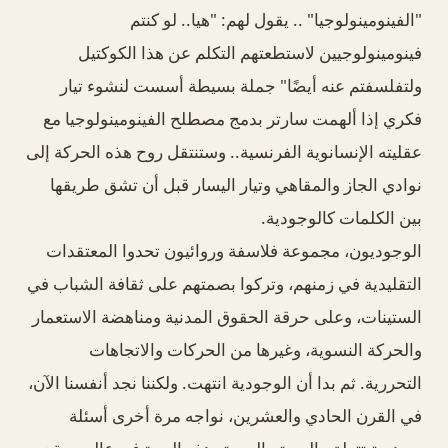
"الفينومينولوجيا" .. يقول لهم: "هيا.. لو كنتم
فينومينولوجيين لاستطعتهم التكلم عن هذا الكوكتيل
ولتفلسفتم عنه أيضًا" جملة بسيطة أسست لنشوء تيار
فكري إذا ألهمت سارتر بدمج مصطلح الفينومينولوجيا مع
عقليته الإنسانوية الفرنسية.. وستنتقل روح هذه الحركة إلى
نوادي الجاز والمقاهي وتيار اليسار قبل أن تشق طريقها
بين الكلمات كالوجودية.
الوجوديون، مجموعة فلاسفة وروائيون تحدوا المعتقدات
التقليدية في زمنهم، وتركوا بصمتهم على ثقافة الشباب في
الستينات، وعلى حرقة الحقوق المدنية ومناهضة الاستعمار
والحركة النسوية، وغيرها من الحركات والاتجاهات
التحررية. ثم بدا أن الوجودية انتهت. ولكننا نجد أنفسنا الآن،
في القرن الحادي والعشرين، نواجه مرة أخرى أسئلة