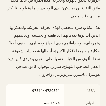
جوهرية تتعلق بالهوية والحرية، هذه المرة في عالم معقد
فائق التقنية. وربما يكون لدى الوجوديين ما يقولونه لنا أكثر
من أى وقت مضى.
هذا الكتاب سرد شخصي لهذه الحركة الجريئة، ولمفكريها
الذين أبدعوها بعلاقاتهم العاطفية والجنسية، وتعاليمهم
وتمرداتهم، وصداقاتهم مدى الحياة وخصامهم العنيف أحيانًا.
حكاية ملحمية للأفكار الكبيرة، أبطالها شخصيات شغوفة
شغفًا أقوى من الحياة نفسها، على مقهى وجودي كبير حيث
العقل الصاخب المُهتاج: سارتر، بوفوار، كامو، هيدجر،
هوسرل، ياسبرز، ميرلوبونتي، وآخرون.
9786144720851
ISBN
القياس
17-24 سم