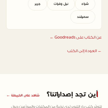
شراء
نيل وفرات
جرير
سمرقند
عن الكتاب على Goodreads ←
← العودة إلى الكتب
أين تجد إصداراتنا؟
شاهد على الخريطة ←
تتوفّر كتب دار التنوير لدى نخبة من المكتبات والموزّعين حول