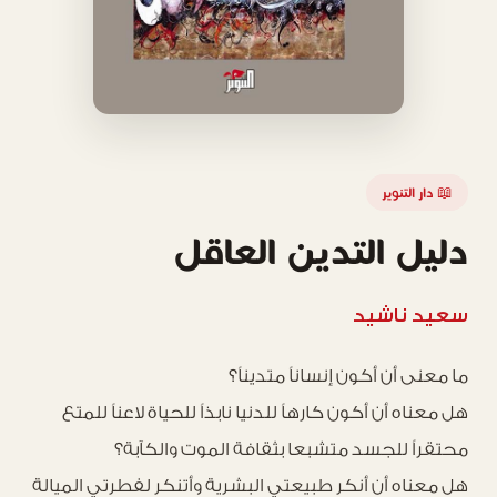
📖 دار التنوير
دليل التدين العاقل
سعيد ناشيد
ما معنى أن أكون إنساناً متديناً؟
هل معناه أن أكون كارهاً للدنيا نابذاً للحياة لاعناً للمتع
محتقراً للجسد متشبعا بثقافة الموت والكآبة؟
هل معناه أن أنكر طبيعتي البشرية وأتنكر لفطرتي الميالة