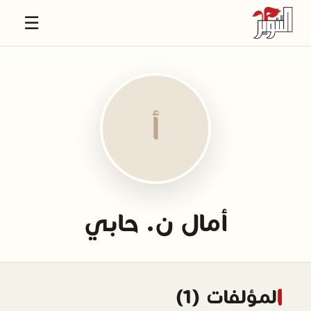
☰
أ
أمال ن. حابي
المؤلفات (1)