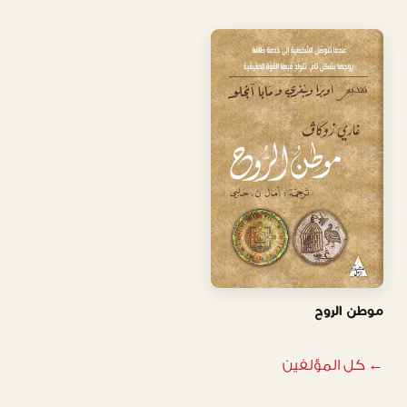
موطن الروح
← كل المؤلفين