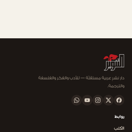
دار نشرٍ عربية مستقلّة — للأدب والفكر والفلسفة
والترجمة.
روابط
الكتب