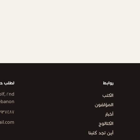
روابط
لطلب حق
lf, 2nd
الكتب
Lebanon
المؤلفون
1937487
أخبار
il.com
الكتالوج
أين تجد كتبنا