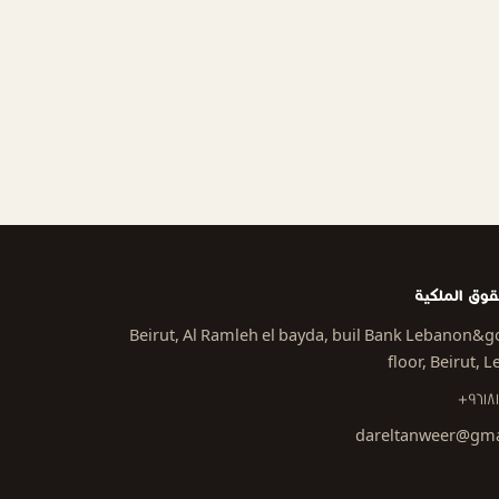
وق الملكية
Beirut, Al Ramleh el bayda, buil Bank Lebanon&go
floor, Beirut, 
+9618
dareltanweer@gma