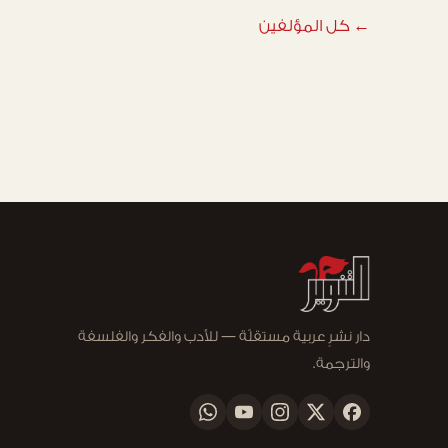
← كل المؤلفين
دار نشرٍ عربية مستقلّة — للأدب والفكر والفلسفة
والترجمة.